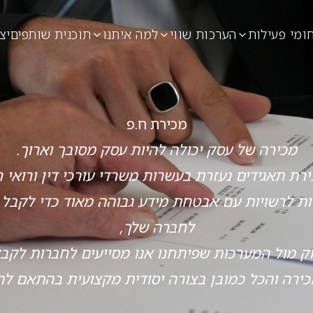
ומי פעילות
הערכות שווי
למה איתנו
תוכנית שותפים
יצ
מכירת ח.פ
מכירה של עסק יכולה להיות עסק מסובך וארוך.
ת תאגידים נעזרת בעשרות משרדי עורכי דין ורואי 
ת לרשויות עם אבטחת מידע גבוהה מאוד כדי לקבל
לחברה שלך,
וק מול המערכות שפיתחנו אנו מסייעים לחברות לקבל 
רה והכל כמובן בצורה יסודית מקצועית בהתאם לה