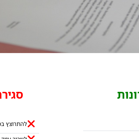
נות
סגיר
להתרוצץ במי
לשכור עו׳׳ד