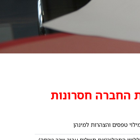
ת החברה חסרונות
לוי טפסים והצהרות למינהן
 לליווי התהליך(וגם תשלום עבור שכר טרחה)​