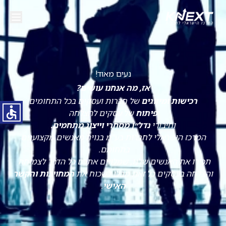
נעים מאוד!
אז, מה אנחנו עושים?
רכישות ומיזוגים
של חברות ועסקים בכל התחומים
פיתוח
של עסקים להצלחה
וחיבורי
נדל״ן מסחרי וייצוג מתחמים.
המרכז הישראלי לחברות בע"מ בנויה מאנשים מקצוענים
בתחומם.
תכירו את האנשים שלנו, שמלווים אתכם כל הדרך לצמיחה
והצלחה בעסקים כל זאת מבלי לשכוח את
המחויבות והקשר
האישי
.